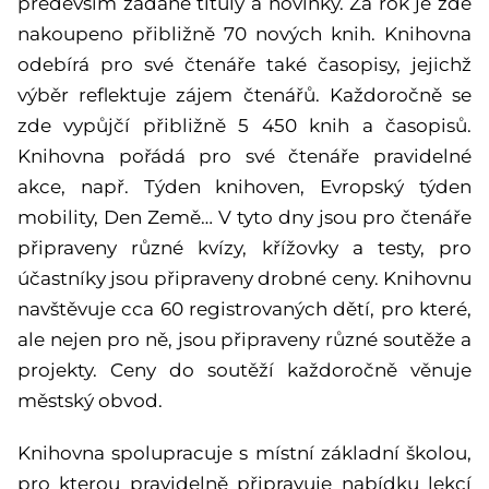
především žádané tituly a novinky. Za rok je zde
nakoupeno přibližně 70 nových knih. Knihovna
odebírá pro své čtenáře také časopisy, jejichž
výběr reflektuje zájem čtenářů. Každoročně se
zde vypůjčí přibližně 5 450 knih a časopisů.
Knihovna pořádá pro své čtenáře pravidelné
akce, např. Týden knihoven, Evropský týden
mobility, Den Země… V tyto dny jsou pro čtenáře
připraveny různé kvízy, křížovky a testy, pro
účastníky jsou připraveny drobné ceny. Knihovnu
navštěvuje cca 60 registrovaných dětí, pro které,
ale nejen pro ně, jsou připraveny různé soutěže a
projekty. Ceny do soutěží každoročně věnuje
městský obvod.
Knihovna spolupracuje s místní základní školou,
pro kterou pravidelně připravuje nabídku lekcí